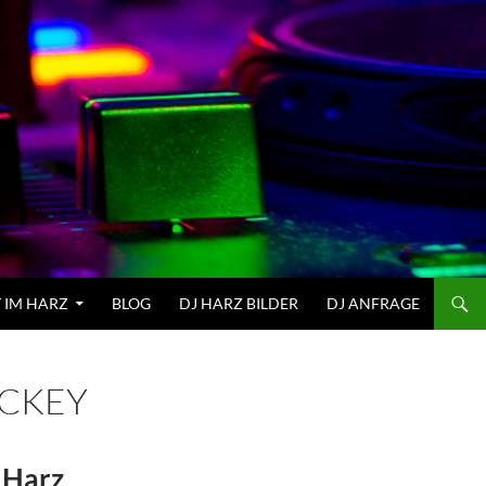
 IM HARZ
BLOG
DJ HARZ BILDER
DJ ANFRAGE
OCKEY
 Harz