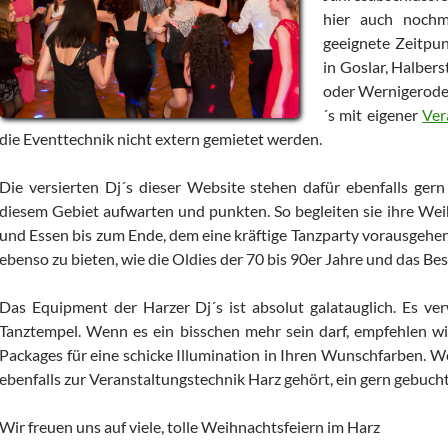
hier auch nochma
geeignete Zeitpun
in Goslar, Halber
oder Wernigerode z
´s mit eigener
Ver
die Eventtechnik nicht extern gemietet werden.
Die versierten Dj´s dieser Website stehen dafür ebenfalls gern
diesem Gebiet aufwarten und punkten. So begleiten sie ihre We
und Essen bis zum Ende, dem eine kräftige Tanzparty vorausgehen
ebenso zu bieten, wie die Oldies der 70 bis 90er Jahre und das Be
Das Equipment der Harzer Dj´s ist absolut galatauglich. Es ve
Tanztempel. Wenn es ein bisschen mehr sein darf, empfehlen 
Packages für eine schicke Illumination in Ihren Wunschfarben. We
ebenfalls zur Veranstaltungstechnik Harz gehört, ein gern gebuch
Wir freuen uns auf viele, tolle Weihnachtsfeiern im Harz