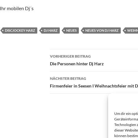
Ihr mobilen Dj´s
DISCJOCKEY HARZ
DJ HARZ
NEUES
NEUES VON DJ HARZ
WEIHN
Beitragsnavigation
VORHERIGER BEITRAG
Die Personen hinter Dj Harz
NÄCHSTER BEITRAG
Firmenfeier in Seesen I Weihnachtsfeier mit D
Um dir ein opt
Geräteinforma
Technologien z
dieser Website
können bestim