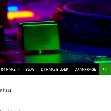
 IM HARZ
BLOG
DJ HARZ BILDER
DJ ANFRAGE
m harz