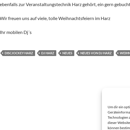
ebenfalls zur Veranstaltungstechnik Harz gehört, ein gern gebuch
Wir freuen uns auf viele, tolle Weihnachtsfeiern im Harz
Ihr mobilen Dj´s
DISCJOCKEY HARZ
DJ HARZ
NEUES
NEUES VON DJ HARZ
WEIHN
Um dir ein opt
Geräteinforma
Technologien z
dieser Website
können bestim