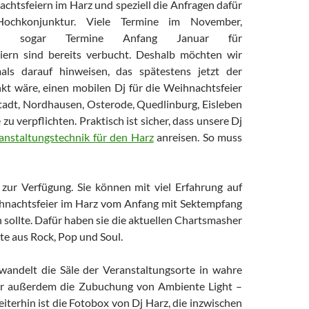
chtsfeiern im Harz und speziell die Anfragen dafür
Hochkonjunktur. Viele Termine im November,
d sogar Termine Anfang Januar für
eiern sind bereits verbucht. Deshalb möchten wir
ls darauf hinweisen, das spätestens jetzt der
kt wäre, einen mobilen Dj für die Weihnachtsfeier
stadt, Nordhausen, Osterode, Quedlinburg, Eisleben
u verpflichten. Praktisch ist sicher, dass unsere Dj
anstaltungstechnik für den Harz
anreisen. So muss
 zur Verfügung. Sie können mit viel Erfahrung auf
ihnachtsfeier im Harz vom Anfang mit Sektempfang
 sollte. Dafür haben sie die aktuellen Chartsmasher
ste aus Rock, Pop und Soul.
rwandelt die Säle der Veranstaltungsorte in wahre
wir außerdem die Zubuchung von Ambiente Light –
iterhin ist die Fotobox von Dj Harz, die inzwischen