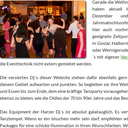
Gerade die Weihna
haben aktuell 
Dezember un
Jahresabschlussf
hier auch nochma
geeignete Zeitpun
in Goslar, Halber
oder Wernigerode z
´s mit eigener
Ver
die Eventtechnik nicht extern gemietet werden.
Die versierten Dj´s dieser Website stehen dafür ebenfalls gern
diesem Gebiet aufwarten und punkten. So begleiten sie ihre We
und Essen bis zum Ende, dem eine kräftige Tanzparty vorausgehen
ebenso zu bieten, wie die Oldies der 70 bis 90er Jahre und das Be
Das Equipment der Harzer Dj´s ist absolut galatauglich. Es ve
Tanztempel. Wenn es ein bisschen mehr sein darf, empfehlen 
Packages für eine schicke Illumination in Ihren Wunschfarben. We